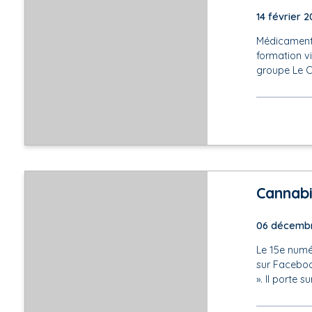
14 février 
Médicaments
formation vi
groupe Le Co
Cannabi
06 décemb
Le 15e numér
sur Faceboo
». Il porte 