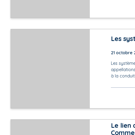
Les sys
21 octobre 
Les système
appellation
à la conduit
Le lien
Comment 