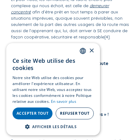
complexe qui nous échoit, est celle de
demeurer
concentré
afin d’être prêt en tout temps à parer aux
situations imprévues, quoique souvent prévisibles, non
seulement de la part des autres usagers de la route mais
aussi de l’apprenant qui, lui, doit arriver à SE conduire de
façon coopérative, sécuritaire et responsable
[4]
.
×
Ce site Web utilise des
FRENCH
Pour réussir à chasser la distraction en toute
cookies
circonstance, il faut…
ENGLISH
Notre site Web utilise des cookies pour
…
avoir la tête à ses affaires
!
améliorer l'expérience utilisateur. En
utilisant notre site Web, vous acceptez tous
les cookies conformément à notre Politique
relative aux cookies.
En savoir plus
Pour faire rayonner ce slogan,
ACCEPTER TOUT
REFUSER TOUT
Passons le mot et « Parlons-en entre nous » !
AFFICHER LES DÉTAILS